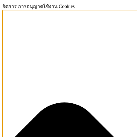
จัดการ การอนุญาตใช้งาน Cookies