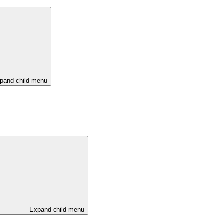
pand child menu
Expand child menu