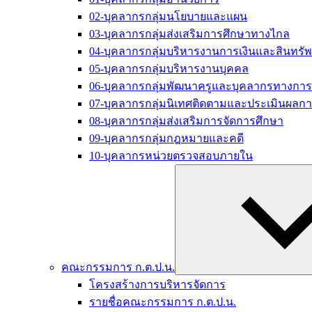
02-บุคลากรกลุ่มนโยบายและแผน
03-บุคลากรกลุ่มส่งเสริมการศึกษาทางไกล
04-บุคลากรกลุ่มบริหารงานการเงินและสินทรัพ
05-บุคลากรกลุ่มบริหารงานบุคคล
06-บุคลากรกลุ่มพัฒนาครูและบุคลากรทางการ
07-บุคลากรกลุ่มนิเทศติดตามและประเมินผลกา
08-บุคลากรกลุ่มส่งเสริมการจัดการศึกษา
09-บุคลากรกลุ่มกฎหมายและคดี
10-บุคลากรหน่วยตรวจสอบภายใน
คณะกรรมการ ก.ต.ป.น.
โครงสร้างการบริหารจัดการ
รายชื่อคณะกรรมการ ก.ต.ป.น.