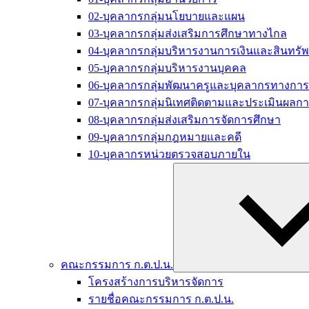
02-บุคลากรกลุ่มนโยบายและแผน
03-บุคลากรกลุ่มส่งเสริมการศึกษาทางไกล
04-บุคลากรกลุ่มบริหารงานการเงินและสินทรัพ
05-บุคลากรกลุ่มบริหารงานบุคคล
06-บุคลากรกลุ่มพัฒนาครูและบุคลากรทางการ
07-บุคลากรกลุ่มนิเทศติดตามและประเมินผลกา
08-บุคลากรกลุ่มส่งเสริมการจัดการศึกษา
09-บุคลากรกลุ่มกฎหมายและคดี
10-บุคลากรหน่วยตรวจสอบภายใน
คณะกรรมการ ก.ต.ป.น.
โครงสร้างการบริหารจัดการ
รายชื่อคณะกรรมการ ก.ต.ป.น.